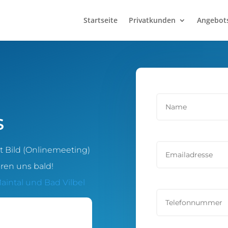
Startseite
Privatkunden
Angebots
s
it Bild (Onlinemeeting)
ren uns bald!
aintal und Bad Vilbel