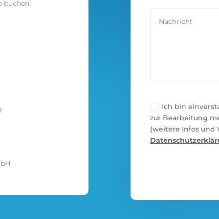
e buchen!
Ich bin einvers
9
zur Bearbeitung m
(weitere Infos und
Datenschutzerklär
mbH