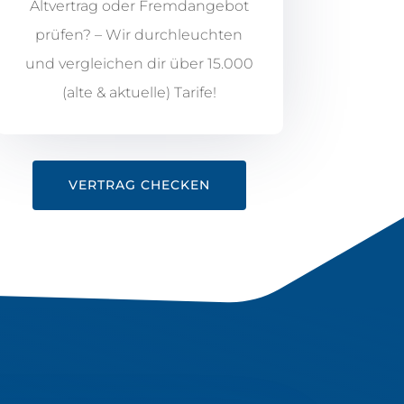
Altvertrag oder Fremdangebot
prüfen? – Wir durchleuchten
und vergleichen dir über 15.000
(alte & aktuelle) Tarife!
VERTRAG CHECKEN