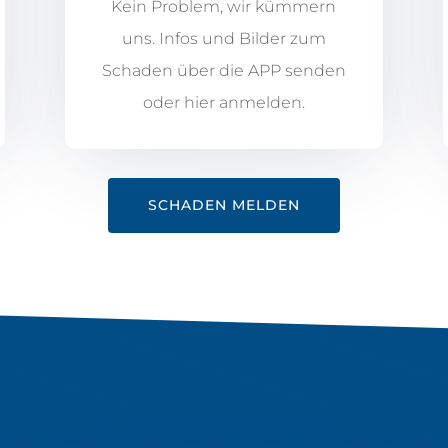
Kein Problem, wir kümmern
uns. Infos und Bilder zum
Schaden über die APP senden
oder hier anmelden.
SCHADEN MELDEN