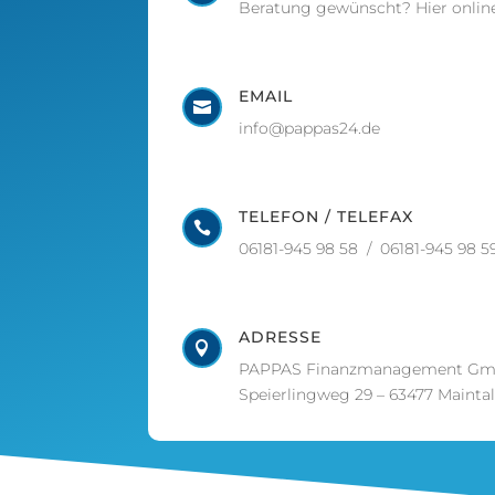
Beratung gewünscht? Hier onlin
EMAIL

info@pappas24.de
TELEFON / TELEFAX

06181-945 98 58 / 06181-945 98 5
ADRESSE

PAPPAS Finanzmanagement G
Speierlingweg 29 – 63477 Maintal