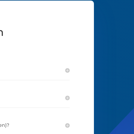
n
en)?