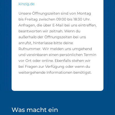
kinzig.de
Unsere Öffnungszeiten sind von Montag
bis Freitag zwischen 09:00 bis 18:30 Uhr.
Anfragen, die über E-Mail bei uns eintreffen,
beantworten wir zeitnah. Wenn du
außerhalb der Öffnungszeiten bei uns
anrufst, hinterlasse bitte deine
Rufnummer. Wir melden uns umgehend
und vereinbaren einen persönlichen Termin
vor Ort oder online. Ebenfalls stehen wir
bei Fragen zur Verfügung oder wenn du
weitergehende Informationen benötigst.
Was macht ein